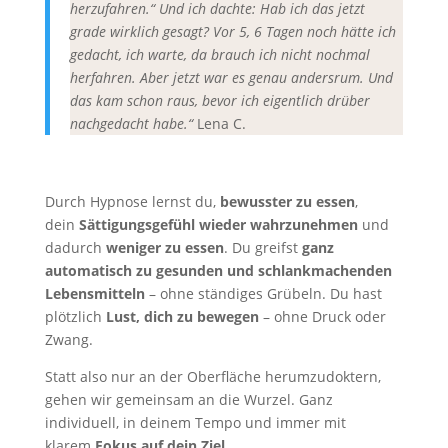
herzufahren.“ Und ich dachte: Hab ich das jetzt
grade wirklich gesagt? Vor 5, 6 Tagen noch hätte ich
gedacht, ich warte, da brauch ich nicht nochmal
herfahren. Aber jetzt war es genau andersrum. Und
das kam schon raus, bevor ich eigentlich drüber
nachgedacht habe.“
Lena C.
Durch Hypnose lernst du,
bewusster zu essen
,
dein
Sättigungsgefühl wieder wahrzunehmen
und
dadurch
weniger zu essen
. Du greifst
ganz
automatisch zu gesunden und schlankmachenden
Lebensmitteln
– ohne ständiges Grübeln. Du hast
plötzlich
Lust, dich zu bewegen
– ohne Druck oder
Zwang.
Statt also nur an der Oberfläche herumzudoktern,
gehen wir gemeinsam an die Wurzel. Ganz
individuell, in deinem Tempo und immer mit
klarem
Fokus auf dein Ziel
.