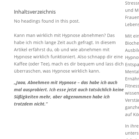
Stres
und Me
Inhaltsverzeichnis
Frauen
No headings found in this post.
Lebens
Kann man wirklich mit Hypnose abnehmen? Das
Mit ei
habe ich mich lange Zeit auch gefragt. In diesem
Bioche
Artikel erfährst du, ob und wie abnehmen mit
Ausbil
Hypnose wirklich funktioniert. Also schnapp dir eine
Hypno
Kaffee (oder Tee), mach es dir bequem und lass dich
Entspa
überraschen, was Hypnose wirklich kann.
Mental
Ernäh
„Jaaa, Abnehmen mit Hypnose – das habe ich auch
Fitnes
mal ausprobiert. Ich esse jetzt auch tatsächlich keine
wissen
Süßigkeiten mehr, aber abgenommen habe ich
Verstä
trotzdem nicht.“
ganzhe
auf Kö
In ihre
unters