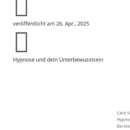

veröffentlicht am 26. Apr., 2025

Hypnose und dein Unterbewusstsein
Caro S
Hypno
Berate